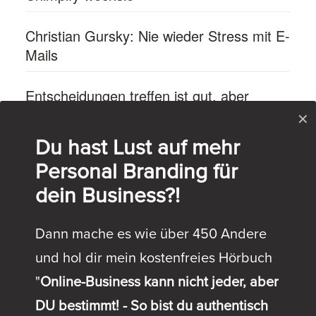
Christian Gursky: Nie wieder Stress mit E-
Mails
Entscheidungen treffen ist gut, aber
kannst du auch mit den Konsequenzen
✕
leben?
Du hast Lust auf mehr
Personal Branding für
dein Business?!
Dann mache es wie über 450 Andere
und hol dir mein kostenfreies Hörbuch
"
Online-Business kann nicht jeder, aber
RECHTLICHES
DU bestimmt! - So bist du authentisch