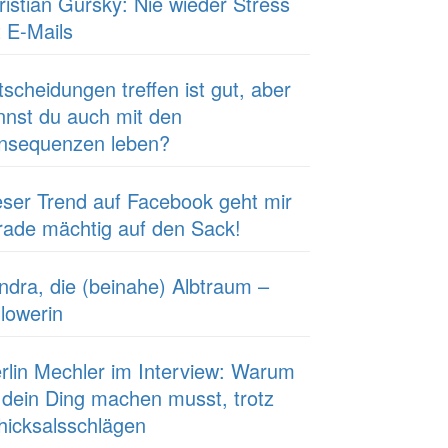
ristian Gursky: Nie wieder Stress
t E-Mails
tscheidungen treffen ist gut, aber
nnst du auch mit den
nsequenzen leben?
eser Trend auf Facebook geht mir
rade mächtig auf den Sack!
ndra, die (beinahe) Albtraum –
llowerin
rlin Mechler im Interview: Warum
 dein Ding machen musst, trotz
hicksalsschlägen