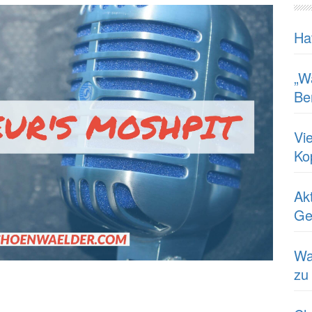
Ha
„W
Ber
Vi
Ko
Ak
Ge
Wa
zu