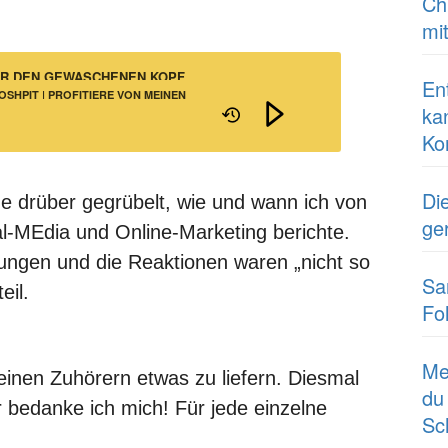
Ch
mi
ÜR DEN GEWASCHENEN KOPF
En
SHPIT | PROFITIERE VON MEINEN
ka
SFORDERUNGEN IM ONLINE-
Ko
Di
ge drüber gegrübelt, wie und wann ich von
ge
al-MEdia und Online-Marketing berichte.
ungen und die Reaktionen waren „nicht so
Sa
eil.
Fo
Me
einen Zuhörern etwas zu liefern. Diesmal
du
bedanke ich mich! Für jede einzelne
Sc