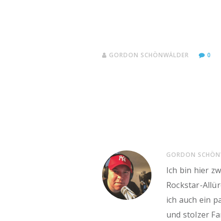
GORDON SCHÖNWÄLDER
0
GORDON SCHÖN
Ich bin hier z
Rockstar-Allü
ich auch ein p
und stolzer Fa