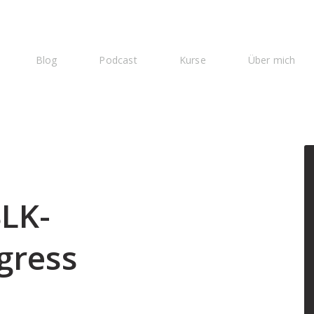
Blog
Podcast
Kurse
Über mich
LK-
gress