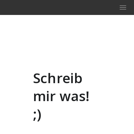
Tog
navi
Schreib
mir was!
;)