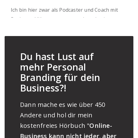
Ich bin hier zwar als Podcaster und Coach mit
Rockstar-Allüren unterwegs, aber abseits
dessen bin ich auch ein passionierter Kaffee-
und Serienjunkie und stolzer Familienvater
Du hast Lust auf
mehr Personal
Branding für dein
Business?!
Dann mache es wie über 450
Andere und hol dir mein
kostenfreies Hörbuch "
Online-
Business kann nicht jeder, aber